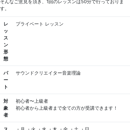
そんなご意見を頂き、1回のレッスンは50分で行っておりま
す。
レ
プライベート レッスン
ッ
ス
ン
形
態
パ
サウンドクリエイター
音楽理論
ー
ト
対
初心者〜上級者
象
初心者から上級者まで全ての方が受講できます！
者
ス
・月 ・火 ・水 ・木 ・金 ・土 ・日