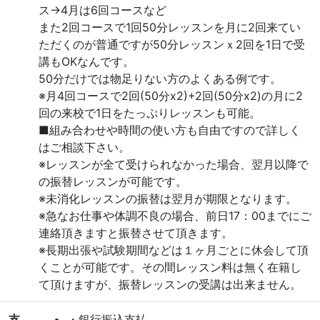
ス→4月は6回コースなど
また2回コースで1回50分レッスンを月に2回来てい
ただくのが普通ですが50分レッスンｘ2回を1日で受
講もOKなんです。
50分だけでは物足りない方のよくある例です。
※月4回コースで2回(50分x2)+2回(50分x2)の月に2
回の来校で1日をたっぷりレッスンも可能。
■組み合わせや時間の使い方も自由ですので詳しく
はご相談下さい。
※レッスンが全て受けられなかった場合、翌月以降で
の振替レッスンが可能です。
※未消化レッスンの振替は翌月が期限となります。
※急なお仕事や体調不良の場合、前日17：00までにご
連絡頂きますと振替させて頂きます。
※長期出張や試験期間などは１ヶ月ごとに休会して頂
くことが可能です。その間レッスン料は無く在籍し
て頂けますが、振替レッスンの受講は出来ません。
支
・銀行振込支払