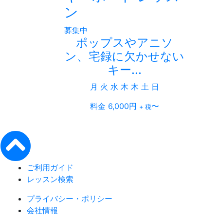
ン
募集中
ポップスやアニソ
ン、宅録に欠かせない
キー...
月
火
水
木
木
土
日
料金 6,000円
〜
+ 税
ご利用ガイド
レッスン検索
プライバシー・ポリシー
会社情報