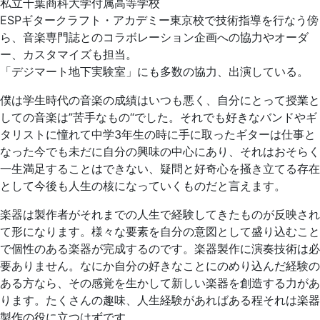
私立千葉商科大学付属高等学校
ESPギタークラフト・アカデミー東京校で技術指導を行なう傍
ら、音楽専門誌とのコラボレーション企画への協力やオーダ
ー、カスタマイズも担当。
「デジマート地下実験室」にも多数の協力、出演している。
僕は学生時代の音楽の成績はいつも悪く、自分にとって授業と
しての音楽は”苦手なもの“でした。それでも好きなバンドやギ
タリストに憧れて中学3年生の時に手に取ったギターは仕事と
なった今でも未だに自分の興味の中心にあり、それはおそらく
一生満足することはできない、疑問と好奇心を掻き立てる存在
として今後も人生の核になっていくものだと言えます。
楽器は製作者がそれまでの人生で経験してきたものが反映され
て形になります。様々な要素を自分の意図として盛り込むこと
で個性のある楽器が完成するのです。楽器製作に演奏技術は必
要ありません。なにか自分の好きなことにのめり込んだ経験の
ある方なら、その感覚を生かして新しい楽器を創造する力があ
ります。たくさんの趣味、人生経験があればある程それは楽器
製作の役に立つはずです。