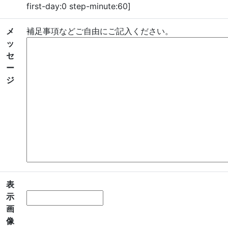
first-day:0 step-minute:60]
メ
補足事項などご自由にご記入ください。
ッ
セ
ー
ジ
表
示
画
像