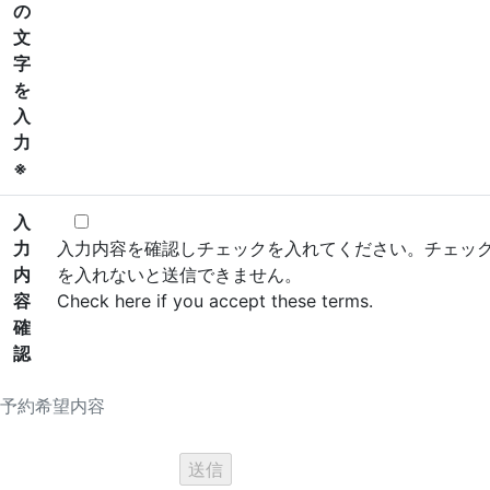
の
文
字
を
入
力
※
入
力
入力内容を確認しチェックを入れてください。チェッ
内
を入れないと送信できません。
容
Check here if you accept these terms.
確
認
予約希望内容