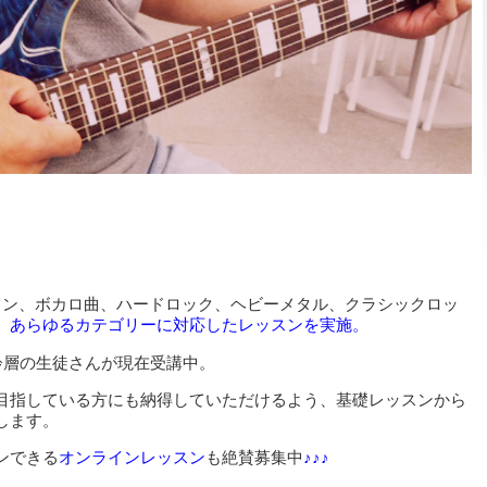
ソン、ボカロ曲、ハードロック、ヘビーメタル、クラシックロッ
、
あらゆるカテゴリーに対応したレッスンを実施。
齢層の生徒さんが現在受講中。
目指している方にも納得していただけるよう、基礎レッスンから
します。
ンできる
オンラインレッスン
も絶賛募集中
♪♪♪