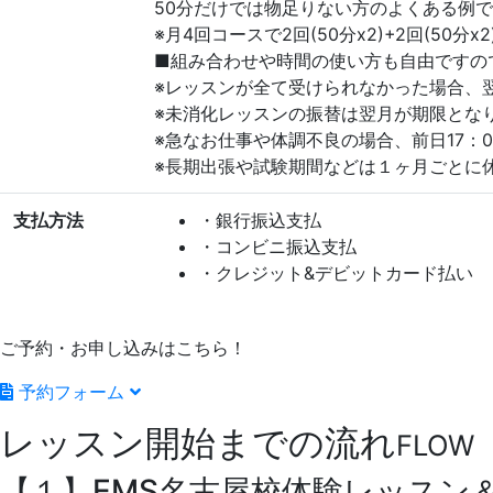
50分だけでは物足りない方のよくある例
※月4回コースで2回(50分x2)+2回(50
■組み合わせや時間の使い方も自由ですの
※レッスンが全て受けられなかった場合、
※未消化レッスンの振替は翌月が期限とな
※急なお仕事や体調不良の場合、前日17：
※長期出張や試験期間などは１ヶ月ごとに
支払方法
・銀行振込支払
・コンビニ振込支払
・クレジット&デビットカード払い
ご予約・お申し込みはこちら！
予約フォーム
レッスン開始までの流れ
FLOW
【１】EMS名古屋校体験レッスン