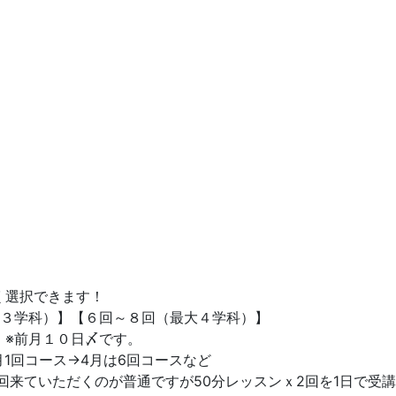
く選択できます！
大３学科）】【６回～８回（最大４学科）】
。※前月１０日〆です。
3月1回コース→4月は6回コースなど
2回来ていただくのが普通ですが50分レッスンｘ2回を1日で受講