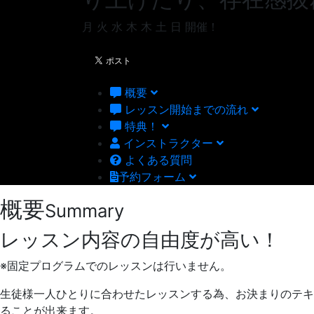
月
火
水
木
木
土
日
開催！
概要
レッスン開始までの流れ
特典！
インストラクター
よくある質問
予約フォーム
概要
Summary
レッスン内容の自由度が高い！
※固定プログラムでのレッスンは行いません。
生徒様一人ひとりに合わせたレッスンする為、お決まりのテキ
ることが出来ます。