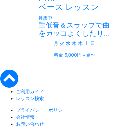
ベース レッスン
募集中
重低音＆スラップで曲
をカッコよくしたり...
月
火
水
木
木
土
日
料金 6,000円
〜
+ 税
ご利用ガイド
レッスン検索
プライバシー・ポリシー
会社情報
お問い合わせ