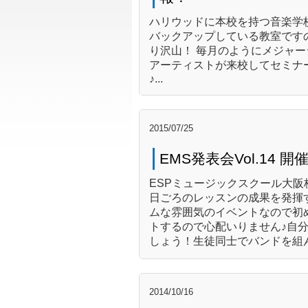
ハリウッドに本校を持つ音楽学校M
バックアップしている教室です
り沢山！ 毎月のようにメジャ
アーティストが来校してセミナ
♪...
2015/07/25
EMS発表会Vol.14 
ESPミュージックスクール大阪校
日ごろのレッスンの成果を発揮
ムな雰囲気のイベントなので初
トするので心配いりません♪自
しょう！生徒同士でバンドを組ん
2014/10/16