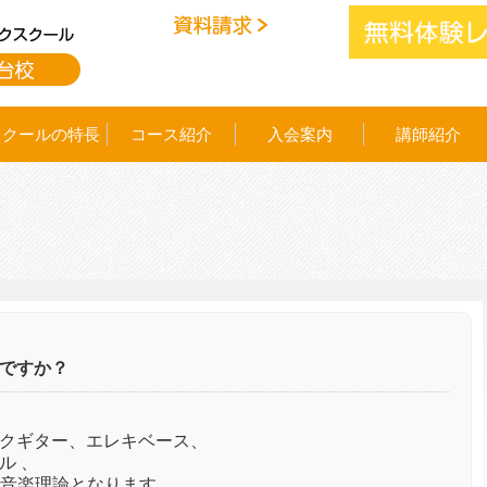
スクールの特長
コース紹介
入会案内
講師紹介
ですか？
クギター、エレキベース、
ル 、
 、音楽理論となります。