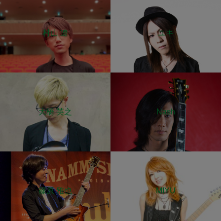
村山 遼
ユキ
大橋 英之
Nash
篠原 雅也
MIYU