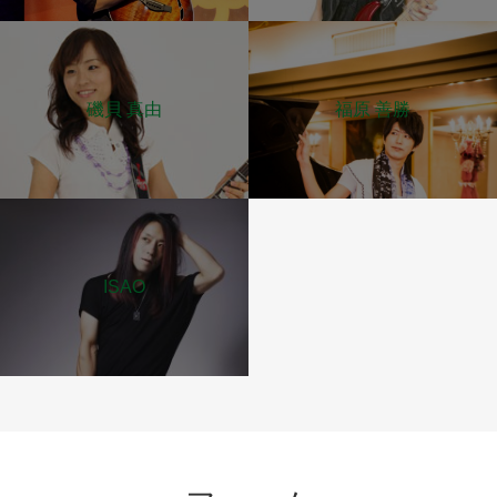
磯貝 真由
福原 善勝
ISAO