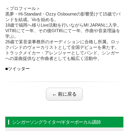
＜プロフィール＞
黒夢・Hi-Standard・Ozzy Osbourneの影響受けて15歳でバ
ンドを結成。Voを始める。
18歳で福岡へ移りLive活動を行いながらMI JAPANに入学。
VIT科にて一年、その後GIT科にて一年、作曲や音楽理論を
学ぶ。
26歳で某音楽事務所のオーディションに合格し所属。ロッ
クバンドのヴォーカリストとして全国デビューを果たす。
トラックメイカー・アレンジャーとしてバンド、シンガー
への楽曲提供など作曲者としても幅広く活動中。
■ツイッター
← 前に戻る
シンガーソングライター/ギターボーカル講師