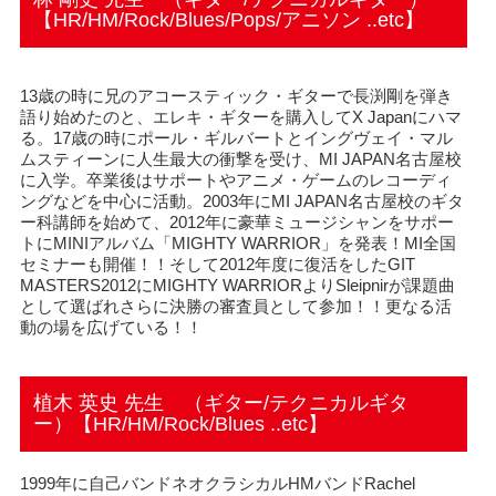
【HR/HM/Rock/Blues/Pops/アニソン ..etc】
13歳の時に兄のアコースティック・ギターで長渕剛を弾き
語り始めたのと、エレキ・ギターを購入してX Japanにハマ
る。17歳の時にポール・ギルバートとイングヴェイ・マル
ムスティーンに人生最大の衝撃を受け、MI JAPAN名古屋校
に入学。卒業後はサポートやアニメ・ゲームのレコーディ
ングなどを中心に活動。2003年にMI JAPAN名古屋校のギタ
ー科講師を始めて、2012年に豪華ミュージシャンをサポー
トにMINIアルバム「MIGHTY WARRIOR」を発表！MI全国
セミナーも開催！！そして2012年度に復活をしたGIT
MASTERS2012にMIGHTY WARRIORよりSleipnirが課題曲
として選ばれさらに決勝の審査員として参加！！更なる活
動の場を広げている！！
植木 英史 先生 （ギター/テクニカルギタ
ー）【HR/HM/Rock/Blues ..etc】
1999年に自己バンドネオクラシカルHMバンドRachel