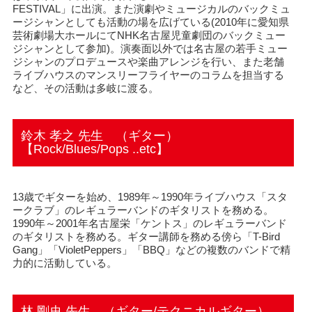
FESTIVAL」に出演。また演劇やミュージカルのバックミュ
ージシャンとしても活動の場を広げている(2010年に愛知県
芸術劇場大ホールにてNHK名古屋児童劇団のバックミュー
ジシャンとして参加)。演奏面以外では名古屋の若手ミュー
ジシャンのプロデュースや楽曲アレンジを行い、また老舗
ライブハウスのマンスリーフライヤーのコラムを担当する
など、その活動は多岐に渡る。
鈴木 孝之 先生 （ギター）
【Rock/Blues/Pops ..etc】
13歳でギターを始め、1989年～1990年ライブハウス「スタ
ークラブ」のレギュラーバンドのギタリストを務める。
1990年～2001年名古屋栄「ケントス」のレギュラーバンド
のギタリストを務める。ギター講師を務める傍ら「T-Bird
Gang」「VioletPeppers」「BBQ」などの複数のバンドで精
力的に活動している。
林 剛史 先生 （ギター/テクニカルギター）