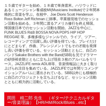
１５歳でギターを始め、１８歳で単身渡米。ハリウッドに
あるミュージシャン養成校MI(Musicians Institute)で２年間本
格的に音楽を学ぶ。在校中、Joe Diorio Scott Henderson
Ross Bolton Jeff Richman に師事。卒業後現地でのセッショ
ン活動を始める。３年間に渡るアメリカ修行を終え帰国。
帰国後日本でのセッション活動を開始。JAZZを中心に、
FUNK BLUES R&B BOSSA NOVA POPS HIP HOP
REGGAE 等、多種多様なジャンルでの、ライブ、ツアー、
レコーディングで活躍し高い評価を得ている。プレイだけ
にとどまらず、作曲、アレンジメントでもその才能を発揮
し高い評価を得ている。セッション活動とともに、自己の
バンドSakake Brothers with the Band(SBB)を兄でドラマー
の砂掛裕史朗とともに立ち上げ現在３枚のアルバムをリリ
ース。JAZZLIFE remix ADLIB等、音楽情報誌に大きく取り
上げられ注目を集めている。JAZZLIFEでは年間リコメンデ
イションアルバムに選出されている。SBB以外にも積極的
に自己のプロジェクトを立ち上げるなど、セッション活動
とともに精力的に活動している。
岡田 精二郎 先生 （ギター/テクニカルギタ
ー/音楽理論）【HR/HM/Rock/Blues ..etc】