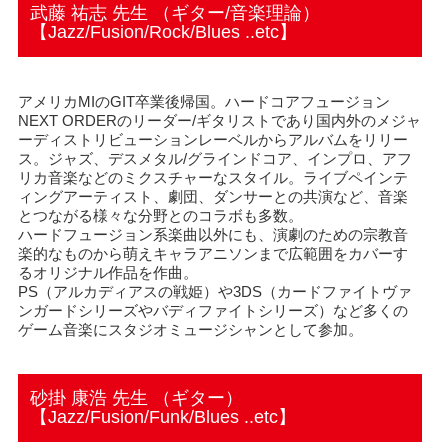
武藤 祐志 先生 （ギター/音楽理論）
【Jazz/Fusion/Rock/Blues ..etc】
アメリカMIのGIT卒業後帰国。ハードコアフュージョン
NEXT ORDERのリーダー/ギタリストであり国内外のメジャ
ーディストリビューションレーベルからアルバムをリリー
ス。ジャズ、デスメタル/グラインドコア、インプロ、アフ
リカ音楽などのミクスチャーなスタイル。ライブペインテ
ィングアーティスト、劇団、ダンサーとの共演など、音楽
とつながる様々な分野とのコラボも多数。
ハードフュージョン系楽曲以外にも、演劇のための宗教音
楽的なものから萌えキャラアニソンまで広範囲をカバーす
るオリジナル作品を作曲。
PS（アルカディアスの戦姫）や3DS（カードファイトヴァ
ンガードシリーズやバディファイトシリーズ）など多くの
ゲーム音楽にスタジオミュージシャンとして参加。
砂掛 康浩 先生 （ギター）
【Jazz/Fusion/Funk/Blues ..etc】