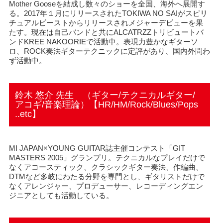
Mother Gooseを結成し数々のショーを全国、海外へ展開す
る。2017年１月にリリースされたTOKIWA NO SAIがスピリ
チュアルビーストからリリースされメジャーデビューを果
たす。現在は自己バンドと共にALCATRZZトリビュートバ
ンドKREE NAKOORIEで活動中。表現力豊かなギターソ
ロ、ROCK奏法ギターテクニックに定評があり、国内外問わ
ず活動中。
鈴木 悠介 先生 （ギター/テクニカルギター/
アコギ/音楽理論）【HR/HM/Rock/Blues/Pops
..etc】
MI JAPAN×YOUNG GUITAR誌主催コンテスト「GIT
MASTERS 2005」グランプリ。テクニカルなプレイだけで
なくアコースティック、クラシックギター奏法、作編曲、
DTMなど多岐にわたる分野を専門とし、ギタリストだけで
なくアレンジャー、プロデューサー、レコーディングエン
ジニアとしても活動している。