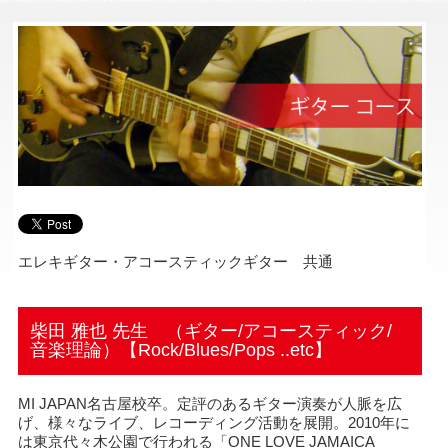
エレキギター・アコースティックギター 共通
柴田 雅也 先生 （ギター/アコースティック/
音楽理論）【Rock/Blues/Pops ..etc】
MI JAPAN名古屋校卒。定評のあるギター演奏が人脈を広
げ、様々なライブ、レコーディング活動を展開。2010年に
は東京代々木公園で行われる「ONE LOVE JAMAICA