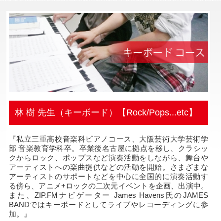
林 樹 先生（キーボード）【Rock/Pops...etc】
『私立三重高校音楽科ピアノコース、大阪芸術大学芸術学
部 音楽教育学科卒。卒業後名古屋に拠点を移し、クラシッ
クからロック、ポップスなど演奏活動をしながら、舞台や
アーティストへの楽曲提供などの活動を開始。さまざまな
アーティストのサポートなどを中心に全国的に演奏活動す
る傍ら、アニメ+ロックの二次元イベントを企画、出演中。
また、ZIP.FMナビゲーター James Havens氏のJAMES
BANDではキーボードとしてライブやレコーディングに参
加。』